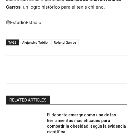
Garros
, un logro histórico para el tenis chileno.
@EstudioEstadio
TAGS
Alejandro Tabilo
Roland Garros
Facebook
X
Email
Impresión
RELATED ARTICLES
El deporte emerge como una de las
herramientas más eficaces para
combatir la obesidad, según la evidencia
científica