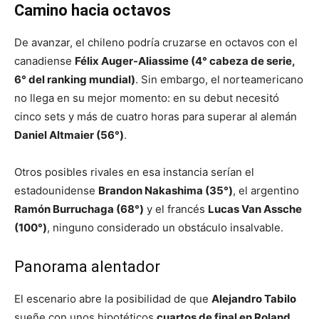
Camino hacia octavos
De avanzar, el chileno podría cruzarse en octavos con el
canadiense
Félix Auger-Aliassime (4° cabeza de serie,
6° del ranking mundial)
. Sin embargo, el norteamericano
no llega en su mejor momento: en su debut necesitó
cinco sets y más de cuatro horas para superar al alemán
Daniel Altmaier (56°)
.
Otros posibles rivales en esa instancia serían el
estadounidense
Brandon Nakashima (35°)
, el argentino
Ramón Burruchaga (68°)
y el francés
Lucas Van Assche
(100°)
, ninguno considerado un obstáculo insalvable.
Panorama alentador
El escenario abre la posibilidad de que
Alejandro Tabilo
sueñe con unos hipotéticos
cuartos de final en Roland