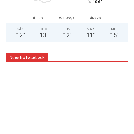
°
10.6
58%
1.8m/s
37%
SÁB
DOM
LUN
MAR
MIÉ
12
°
13
°
12
°
11
°
15
°
Nuestro Facebook