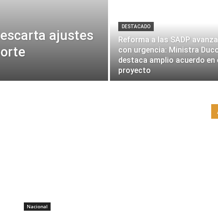
DESTACADO
descarta ajustes
Reforma a las SADP avanza
porte
con urgencia: Ministra Duc
destaca amplio acuerdo en 
proyecto
Nacional