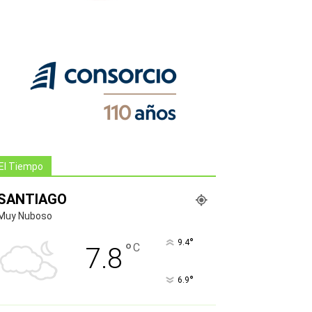
El Tiempo
SANTIAGO
Muy Nuboso
°
9.4
°
C
7.8
°
6.9