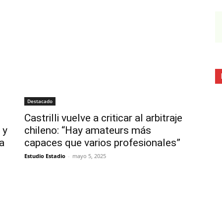
Destacado
l
Castrilli vuelve a criticar al arbitraje
 y
chileno: “Hay amateurs más
ra
capaces que varios profesionales”
Estudio Estadio
-
mayo 5, 2025