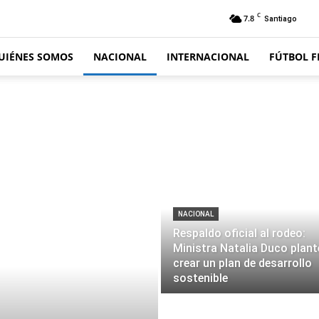
C
7.8
Santiago
UIÉNES SOMOS
NACIONAL
INTERNACIONAL
FÚTBOL 
NACIONAL
Respaldo oficial al rodeo:
Ministra Natalia Duco plant
crear un plan de desarrollo
sostenible