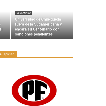
DESTACADO
Universidad de Chile queda
o
fuera de la Sudamericana y
el
encara su Centenario con
sanciones pendientes
Auspician