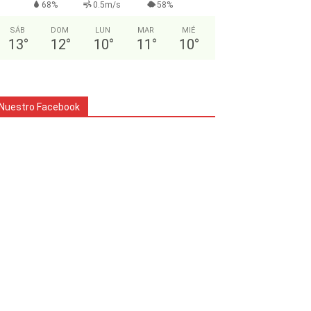
68%
0.5m/s
58%
SÁB
DOM
LUN
MAR
MIÉ
13
°
12
°
10
°
11
°
10
°
Nuestro Facebook