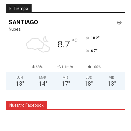
El Tiempo
SANTIAGO
Nubes
°
10.2
°
C
8.7
°
6.7
68%
1.1m/s
100%
LUN
MAR
MIÉ
JUE
VIE
13
°
14
°
17
°
18
°
13
°
Nuestro Facebook