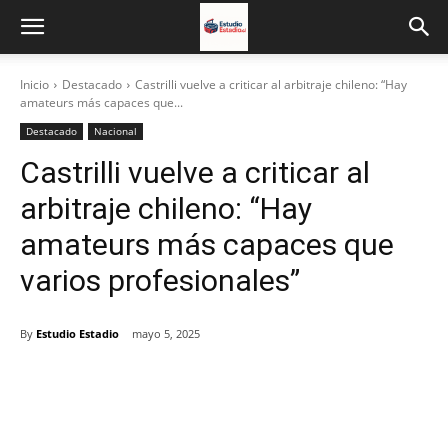
Inicio
Destacado
Castrilli vuelve a criticar al arbitraje chileno: “Hay
amateurs más capaces que...
Destacado
Nacional
Castrilli vuelve a criticar al
arbitraje chileno: “Hay
amateurs más capaces que
varios profesionales”
By
Estudio Estadio
mayo 5, 2025
Facebook
X
Email
Impresión