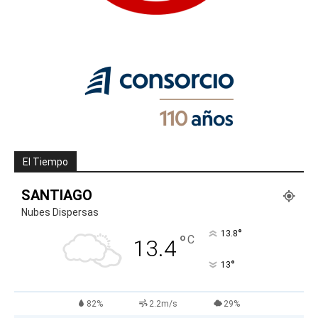
El Tiempo
SANTIAGO
Nubes Dispersas
°
13.8
°
C
13.4
°
13
82%
2.2m/s
29%