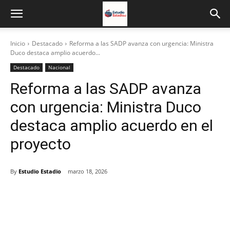
Inicio
Destacado
Reforma a las SADP avanza con urgencia: Ministra
Duco destaca amplio acuerdo...
Destacado
Nacional
Reforma a las SADP avanza
con urgencia: Ministra Duco
destaca amplio acuerdo en el
proyecto
By
Estudio Estadio
marzo 18, 2026
Facebook
X
Email
Impresión