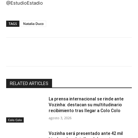
@EstudioEstadio
TAGS
Natalia Duco
Facebook
X
Email
Impresión
RELATED ARTICLES
La prensa internacional se rinde ante
Vozinha: destacan su multitudinario
recibimiento tras llegar a Colo Colo
agosto 3, 2026
Colo Colo
Vozinha será presentado ante 42 mil