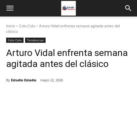
Inicio
Colo Colo
Arturo Vidal enfrenta semana agitada antes del
clásico
Colo Colo
Tendencias
Arturo Vidal enfrenta semana
agitada antes del clásico
By
Estudio Estadio
mayo 22, 2026
Facebook
X
Email
Impresión