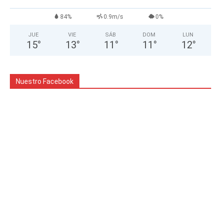
84%
0.9m/s
0%
JUE
VIE
SÁB
DOM
LUN
15
°
13
°
11
°
11
°
12
°
Nuestro Facebook