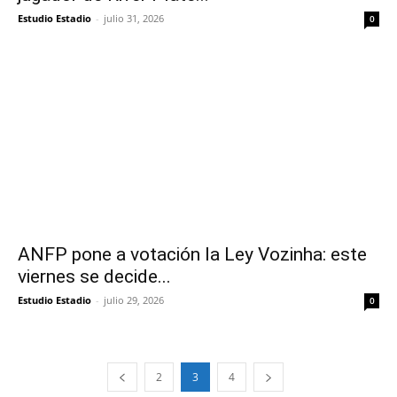
Estudio Estadio
-
julio 31, 2026
0
ANFP pone a votación la Ley Vozinha: este
viernes se decide...
Estudio Estadio
-
julio 29, 2026
0
2
3
4