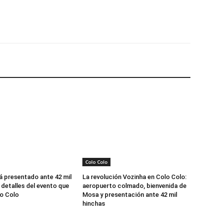
Email
Impresión
Colo Colo
á presentado ante 42 mil
La revolución Vozinha en Colo Colo:
 detalles del evento que
aeropuerto colmado, bienvenida de
o Colo
Mosa y presentación ante 42 mil
hinchas