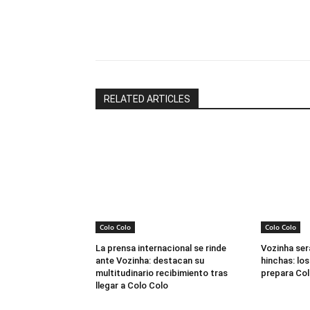
Facebook
X
RELATED ARTICLES
Colo Colo
Colo Colo
La prensa internacional se rinde
Vozinha ser
ante Vozinha: destacan su
hinchas: los
multitudinario recibimiento tras
prepara Col
llegar a Colo Colo