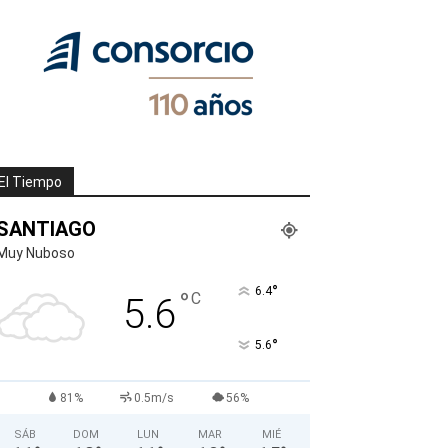
El Tiempo
SANTIAGO
Muy Nuboso
°
6.4
°
C
5.6
°
5.6
81%
0.5m/s
56%
SÁB
DOM
LUN
MAR
MIÉ