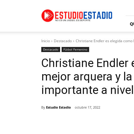
Estudio
Estadio
Q
Inicio
Destacado
Christiane Endler es elegida como la
Destacado
Fútbol Femenino
Christiane Endler 
mejor arquera y la
importante a nive
By
Estudio Estadio
octubre 17, 2022
Facebook
X