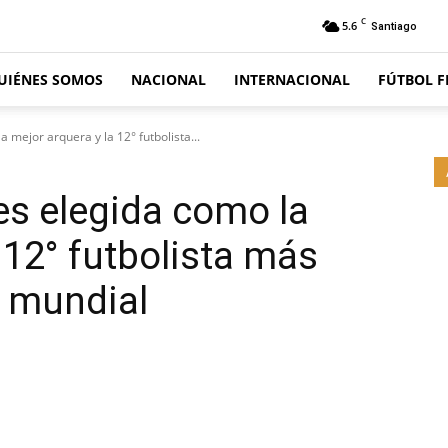
C
5.6
Santiago
UIÉNES SOMOS
NACIONAL
INTERNACIONAL
FÚTBOL 
 mejor arquera y la 12° futbolista...
es elegida como la
 12° futbolista más
l mundial
Email
Impresión