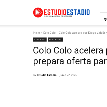
Estudio
Estadio
Q
Inicio
Colo Colo
Colo Colo acelera por Diego Valdés y
Colo Colo
Destacado
Colo Colo acelera 
prepara oferta par
By
Estudio Estadio
junio 22, 2026
Facebook
X