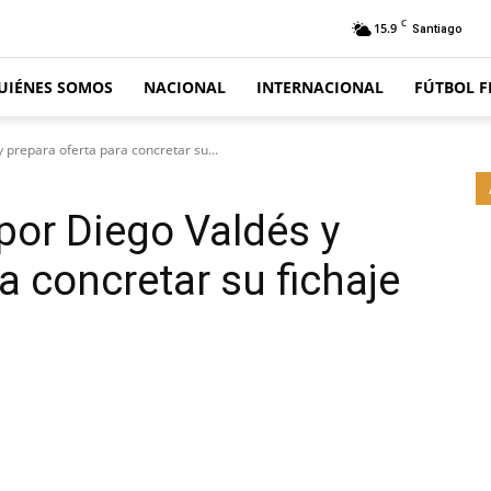
C
15.9
Santiago
UIÉNES SOMOS
NACIONAL
INTERNACIONAL
FÚTBOL 
 prepara oferta para concretar su...
por Diego Valdés y
a concretar su fichaje
Email
Impresión