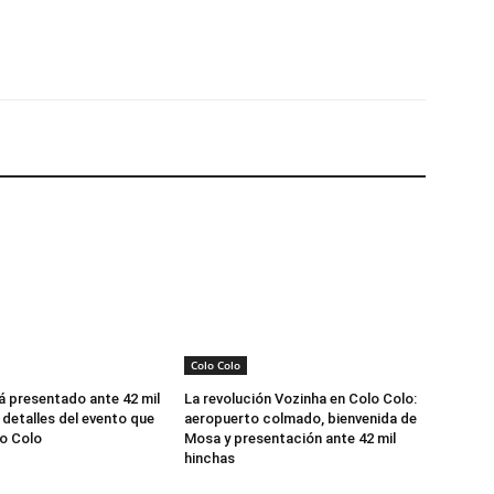
Email
Impresión
Colo Colo
á presentado ante 42 mil
La revolución Vozinha en Colo Colo:
 detalles del evento que
aeropuerto colmado, bienvenida de
o Colo
Mosa y presentación ante 42 mil
hinchas