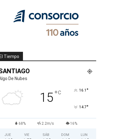
El Tiempo
SANTIAGO
Algo De Nubes
°
16.1
°
C
15
°
14.7
68%
2.2m/s
16%
JUE
VIE
SÁB
DOM
LUN