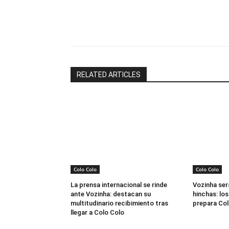
Facebook
X
RELATED ARTICLES
Colo Colo
Colo Colo
La prensa internacional se rinde
Vozinha ser
ante Vozinha: destacan su
hinchas: los
multitudinario recibimiento tras
prepara Col
llegar a Colo Colo