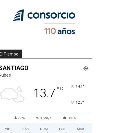
El Tiempo
SANTIAGO
Nubes
°
14.1
°
C
13.7
°
12.7
77%
0.5m/s
100%
VIE
SÁB
DOM
LUN
MAR