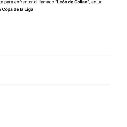
ta para enfrentar al llamado
“León de Collao”
, en un
a
Copa de la Liga
.
Email
Impresión