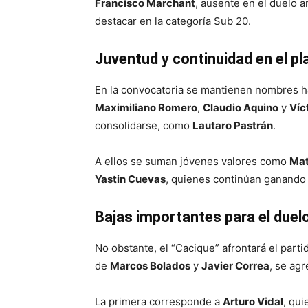
Francisco Marchant
, ausente en el duelo a
destacar en la categoría Sub 20.
Juventud y continuidad en el pl
En la convocatoria se mantienen nombres h
Maximiliano Romero
,
Claudio Aquino
y
Víc
consolidarse, como
Lautaro Pastrán
.
A ellos se suman jóvenes valores como
Mat
Yastin Cuevas
, quienes continúan ganando 
Bajas importantes para el duel
No obstante, el “Cacique” afrontará el part
de
Marcos Bolados
y
Javier Correa
, se ag
La primera corresponde a
Arturo Vidal
, qu