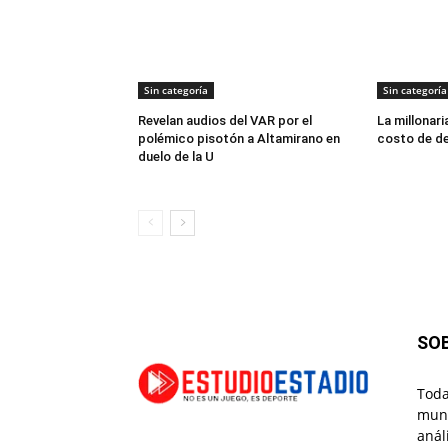
Sin categoría
Sin categoría
Revelan audios del VAR por el
La millonaria
polémico pisotón a Altamirano en
costo de de
duelo de la U
SO
Toda
mund
anál