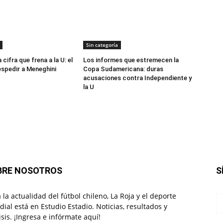
Sin categoría
 cifra que frena a la U: el
Los informes que estremecen la
spedir a Meneghini
Copa Sudamericana: duras
acusaciones contra Independiente y
la U
BRE NOSOTROS
S
 la actualidad del fútbol chileno, La Roja y el deporte
ial está en Estudio Estadio. Noticias, resultados y
isis. ¡Ingresa e infórmate aquí!