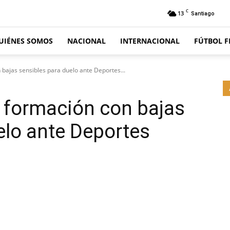
C
13
Santiago
UIÉNES SOMOS
NACIONAL
INTERNACIONAL
FÚTBOL 
 bajas sensibles para duelo ante Deportes...
u formación con bajas
elo ante Deportes
Email
Impresión