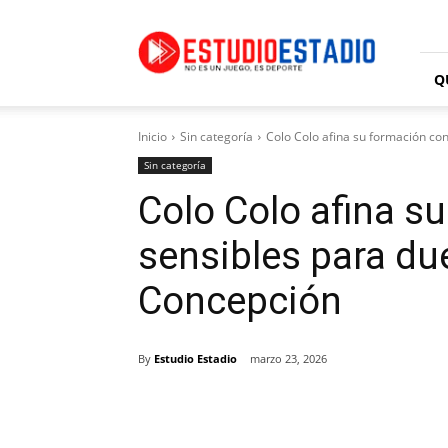
Estudio
Estadio
Q
Inicio
Sin categoría
Colo Colo afina su formación con
Sin categoría
Colo Colo afina s
sensibles para du
Concepción
By
Estudio Estadio
marzo 23, 2026
Facebook
X