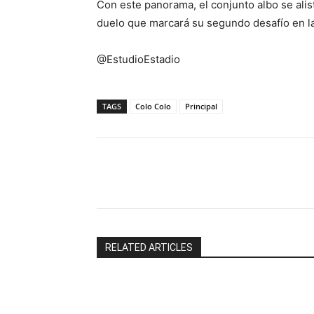
Con este panorama, el conjunto albo se alis
duelo que marcará su segundo desafío en l
@EstudioEstadio
TAGS
Colo Colo
Principal
Facebook
X
RELATED ARTICLES