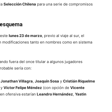
la
Selección Chilena
para una serie de compromisos
e esquema
 este
lunes 23 de marzo
, previo al viaje al sur, el
on modificaciones tanto en nombres como en sistema
jando fuera del once titular a algunos jugadores
robable sería con:
,
Jonathan Villagra
,
Joaquín Sosa
y
Cristián Riquelme
y
Víctor Felipe Méndez
(con opción de
Vicente
en ofensiva estarían
Leandro Hernández
,
Yastin