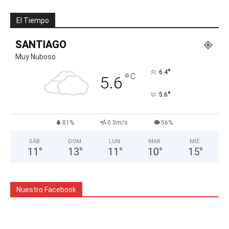
El Tiempo
SANTIAGO
Muy Nuboso
°
6.4
°
C
5.6
°
5.6
81%
0.5m/s
56%
SÁB
DOM
LUN
MAR
MIÉ
11
°
13
°
11
°
10
°
15
°
Nuestro Facebook