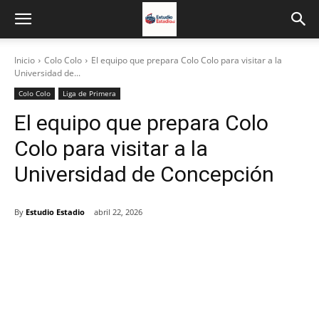
Inicio
Colo Colo
El equipo que prepara Colo Colo para visitar a la
Universidad de...
Colo Colo
Liga de Primera
El equipo que prepara Colo
Colo para visitar a la
Universidad de Concepción
By
Estudio Estadio
abril 22, 2026
Facebook
X
Email
Impresión