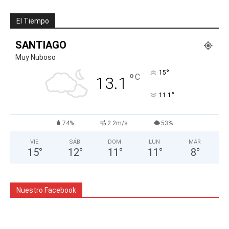
El Tiempo
SANTIAGO
Muy Nuboso
°
15
°
C
13.1
°
11.1
74%
2.2m/s
53%
VIE
SÁB
DOM
LUN
MAR
15
°
12
°
11
°
11
°
8
°
Nuestro Facebook