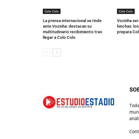
Colo Colo
Colo Colo
La prensa internacional se rinde
Vozinha ser
ante Vozinha: destacan su
hinchas: los
multitudinario recibimiento tras
prepara Col
llegar a Colo Colo
SO
Toda
mund
anál
Cont