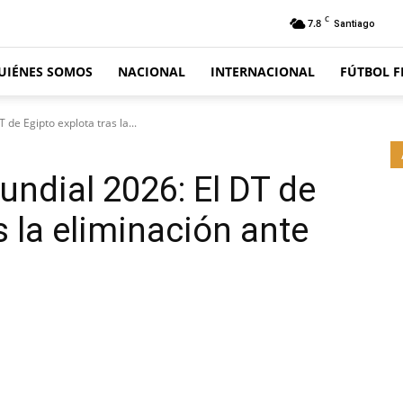
C
7.8
Santiago
UIÉNES SOMOS
NACIONAL
INTERNACIONAL
FÚTBOL 
 de Egipto explota tras la...
undial 2026: El DT de
s la eliminación ante
Email
Impresión