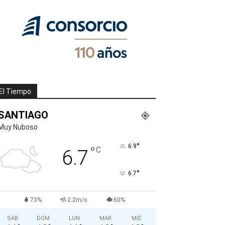
El Tiempo
SANTIAGO
Muy Nuboso
°
6.9
°
C
6.7
°
6.7
73%
2.2m/s
60%
SÁB
DOM
LUN
MAR
MIÉ