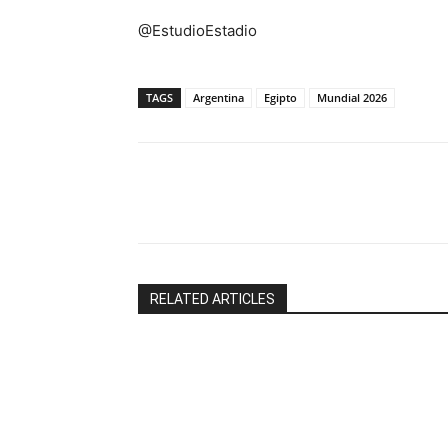
@EstudioEstadio
TAGS
Argentina
Egipto
Mundial 2026
Facebook
X
RELATED ARTICLES