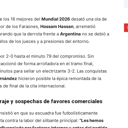
e los 16 mejores del
Mundial 2026
desató una ola de
dor de los Faraones,
Hossam Hassan
, arremetió
rando que la derrota frente a
Argentina
no se debió a
allos de los jueces y a presiones del entorno.
 2-0 hasta el minuto 79 del compromiso. Sin
accionó de forma arrolladora en el tramo final,
utos para sellar un electrizante 3-2. Las conquistas
ernández
hicieron posible la épica remontada de la
 de final de la cita internacional.
traje y sospechas de favores comerciales
 insistió en que su escuadra fue futbolísticamente
a contra la labor del silbante principal:
“Les hemos
influenciado por factores internos y antes del partido