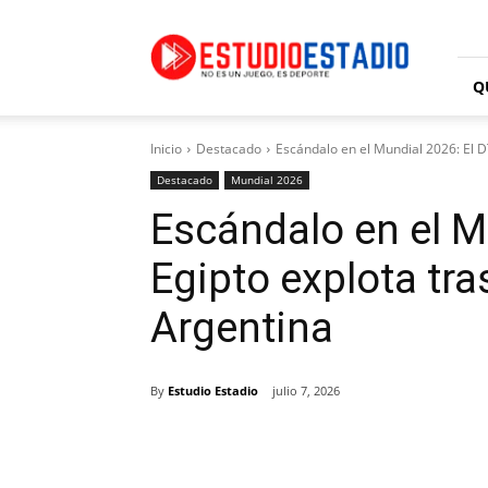
Estudio
Estadio
Q
Inicio
Destacado
Escándalo en el Mundial 2026: El DT
Destacado
Mundial 2026
Escándalo en el M
Egipto explota tra
Argentina
By
Estudio Estadio
julio 7, 2026
Facebook
X