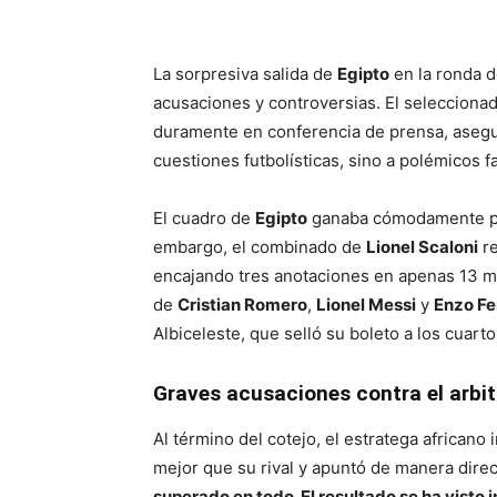
La sorpresiva salida de
Egipto
en la ronda d
acusaciones y controversias. El selecciona
duramente en conferencia de prensa, asegu
cuestiones futbolísticas, sino a polémicos f
El cuadro de
Egipto
ganaba cómodamente por
embargo, el combinado de
Lionel Scaloni
re
encajando tres anotaciones en apenas 13 min
de
Cristian Romero
,
Lionel Messi
y
Enzo F
Albiceleste, que selló su boleto a los cuartos
Graves acusaciones contra el arbi
Al término del cotejo, el estratega africano
mejor que su rival y apuntó de manera direct
superado en todo. El resultado se ha visto 