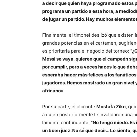
a decir que quien haya programado estos pa
programa un partido a esta hora, a mediodía
de jugar un partido. Hay muchos elemento
Finalmente, el timonel deslizó que existen
grandes potencias en el certamen, sugiriend
es prioritaria para el negocio del torneo:
“¿
Messi se vaya, quieren que el campeón siga 
por cumplir, pero a veces haces lo que debe
esperaba hacer más felices a los fanáticos 
jugadores. Hemos mostrado un gran nivel y
africano»
Por su parte, el atacante
Mostafa Ziko
, qui
a quien posteriormente le invalidaron una a
lamento contundente:
“No tengo miedo. Es i
un buen juez. No sé que decir… Lo siento, q