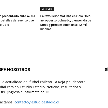
Colo Colo
á presentado ante 42 mil
La revolución Vozinha en Colo Colo:
 detalles del evento que
aeropuerto colmado, bienvenida de
o Colo
Mosa y presentación ante 42 mil
hinchas
BRE NOSOTROS
S
 la actualidad del fútbol chileno, La Roja y el deporte
ial está en Estudio Estadio. Noticias, resultados y
isis. ¡Ingresa e infórmate aquí!
áctanos:
contacto@estudioestadio.cl