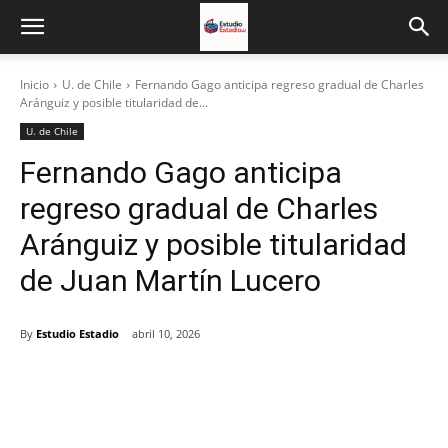
Inicio
U. de Chile
Fernando Gago anticipa regreso gradual de Charles
Aránguiz y posible titularidad de...
U. de Chile
Fernando Gago anticipa
regreso gradual de Charles
Aránguiz y posible titularidad
de Juan Martín Lucero
By
Estudio Estadio
abril 10, 2026
Facebook
X
Email
Impresión