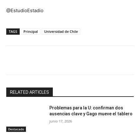
@EstudioEstadio
TAGS
Principal
Universidad de Chile
Facebook
X
Email
Impresión
RELATED ARTICLES
Problemas para la U: confirman dos
ausencias clave y Gago mueve el tablero
junio 17, 2026
Destacado