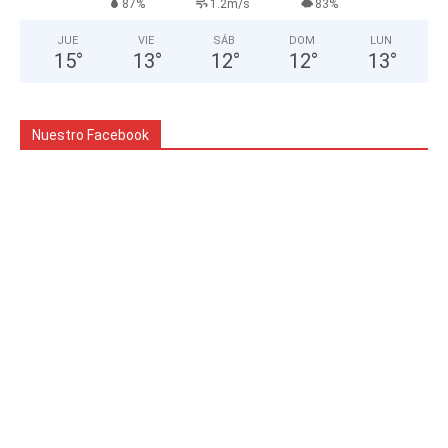
87%
1.2m/s
83%
JUE
VIE
SÁB
DOM
LUN
15
°
13
°
12
°
12
°
13
°
Nuestro Facebook