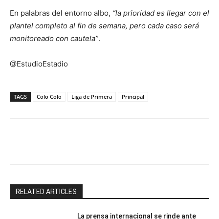
En palabras del entorno albo,
“la prioridad es llegar con el
plantel completo al fin de semana, pero cada caso será
monitoreado con cautela”
.
@EstudioEstadio
TAGS
Colo Colo
Liga de Primera
Principal
Facebook
X
Email
Impresión
RELATED ARTICLES
La prensa internacional se rinde ante