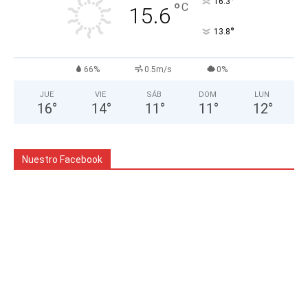
°
16.3
°
C
15.6
°
13.8
66%
0.5m/s
0%
JUE
VIE
SÁB
DOM
LUN
16
°
14
°
11
°
11
°
12
°
Nuestro Facebook