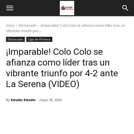
Inicio
Destacado
¡Imparable! Colo Colo se afianza como líder tras un
vibrante triunfo por...
Destacado
Liga de Primera
¡Imparable! Colo Colo se
afianza como líder tras un
vibrante triunfo por 4-2 ante
La Serena (VIDEO)
By
Estudio Estadio
mayo 30, 2026
Facebook
X
Email
Impresión