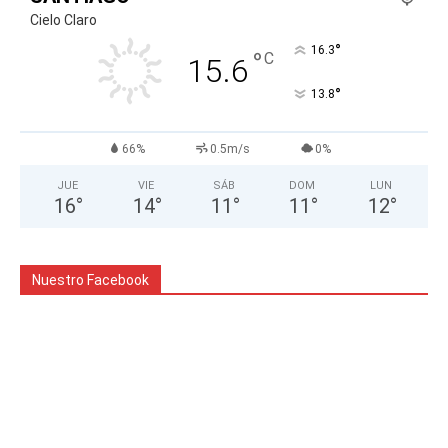
Cielo Claro
°
16.3
°
C
15.6
°
13.8
66%
0.5m/s
0%
JUE
VIE
SÁB
DOM
LUN
16
°
14
°
11
°
11
°
12
°
Nuestro Facebook