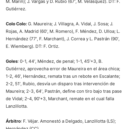
M. Marín); J. Vargas y D. Rubio (67′, M. Velásquez). DT: F.
Gutiérrez.
Colo Colo:
G. Maureira; J. Villagra, A. Vidal, J. Sosa; J.
Rojas, A. Madrid (60′, M. Romero), F. Méndez, D. Ulloa; L.
Hernández (77′, F. Marchant), J. Correa y L. Pastrán (90′,
E. Wiemberg). DT: F. Ortiz.
Goles
: 0-1, 44′, Méndez, de penal; 1-1, 45′+3, B.
Gutiérrez, aprovecha error de Maureira en el área chica;
1-2, 46′, Hernández, remata tras un rebote en Escalante;
2-2, 51′, Rubio, desvía un disparo tras intervención de
Maureira; 2-3, 64′, Pastrán, define con tiro bajo tras pase
de Vidal; 2-4, 90′+3, Marchant, remate en el cual falla
Lanzillotta.
Árbitro
: F. Véjar. Amonestó a Delgado, Lanzillotta (LS);
Hernández (CC).