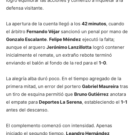
logró equilibrar las acciones y comenzó a inquietar a la
defensa visitante.
La apertura de la cuenta llegó a los
42 minutos
, cuando
el árbitro
Fernando Véjar
sancionó un penal por mano de
Gonzalo Escalante
.
Felipe Méndez
ejecutó la falta;
aunque el arquero
Jerónimo Lanzillotta
logró contener
inicialmente el remate, un extraño rebote terminó
enviando el balón al fondo de la red para el
1-0
.
La alegría alba duró poco. En el tiempo agregado de la
primera mitad, un error del portero
Gabriel Maureira
tras
un tiro de esquina permitió que
Bruno Gutiérrez
anotara
el empate para
Deportes La Serena
, estableciendo el
1-1
antes del descanso.
El complemento comenzó con intensidad. Apenas
iniciado el segundo tiempo,
Leandro Hernández