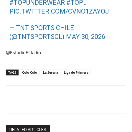
#TOPUNDERWEAR
#TOP
…
PIC.TWITTER.COM/CVNO1ZAYOJ
— TNT SPORTS CHILE
(@TNTSPORTSCL)
MAY 30, 2026
@EstudioEstadio
TAGS
Colo Colo
La Serena
Liga de Primera
Facebook
X
Email
Impresión
RELATED ARTICLES