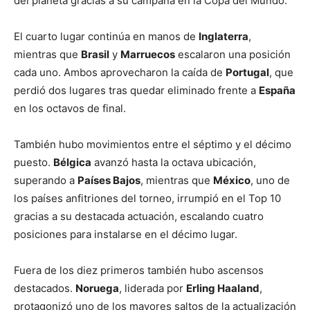
del planeta gracias a su campaña en la Copa del Mundo.
El cuarto lugar continúa en manos de
Inglaterra
,
mientras que
Brasil
y
Marruecos
escalaron una posición
cada uno. Ambos aprovecharon la caída de
Portugal
, que
perdió dos lugares tras quedar eliminado frente a
España
en los octavos de final.
También hubo movimientos entre el séptimo y el décimo
puesto.
Bélgica
avanzó hasta la octava ubicación,
superando a
Países Bajos
, mientras que
México
, uno de
los países anfitriones del torneo, irrumpió en el Top 10
gracias a su destacada actuación, escalando cuatro
posiciones para instalarse en el décimo lugar.
Fuera de los diez primeros también hubo ascensos
destacados.
Noruega
, liderada por
Erling Haaland
,
protagonizó uno de los mayores saltos de la actualización