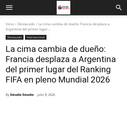
Inicio
Destacado
La cima cambia de dueño: Francia desplaza a
Argentina del primer lugar...
Destacado
Internacional
La cima cambia de dueño:
Francia desplaza a Argentina
del primer lugar del Ranking
FIFA en pleno Mundial 2026
By
Estudio Estadio
julio 8, 2026
Facebook
X
Email
Impresión