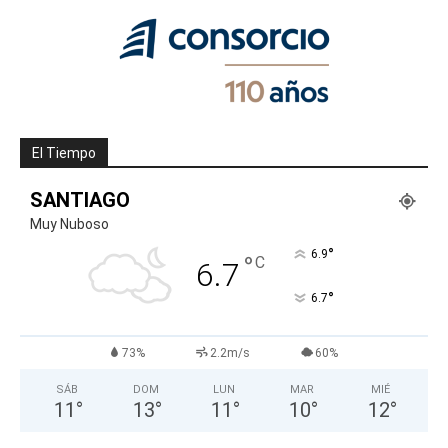
El Tiempo
SANTIAGO
Muy Nuboso
°
6.9
°
C
6.7
°
6.7
73%
2.2m/s
60%
SÁB
DOM
LUN
MAR
MIÉ
11
°
13
°
11
°
10
°
12
°