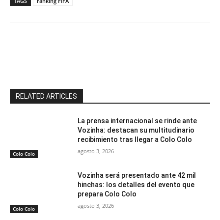
TAGS
ranking FIFA
Facebook
X
Email
Impresión
RELATED ARTICLES
La prensa internacional se rinde ante
Vozinha: destacan su multitudinario
recibimiento tras llegar a Colo Colo
agosto 3, 2026
Colo Colo
Vozinha será presentado ante 42 mil
hinchas: los detalles del evento que
prepara Colo Colo
agosto 3, 2026
Colo Colo