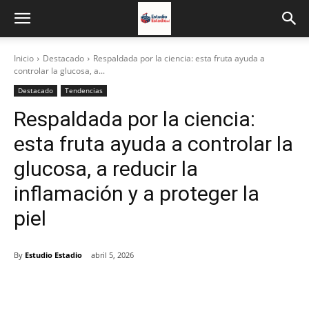
Inicio
Destacado
Respaldada por la ciencia: esta fruta ayuda a
controlar la glucosa, a...
Destacado
Tendencias
Respaldada por la ciencia:
esta fruta ayuda a controlar la
glucosa, a reducir la
inflamación y a proteger la
piel
By
Estudio Estadio
abril 5, 2026
Facebook
X
Email
Impresión