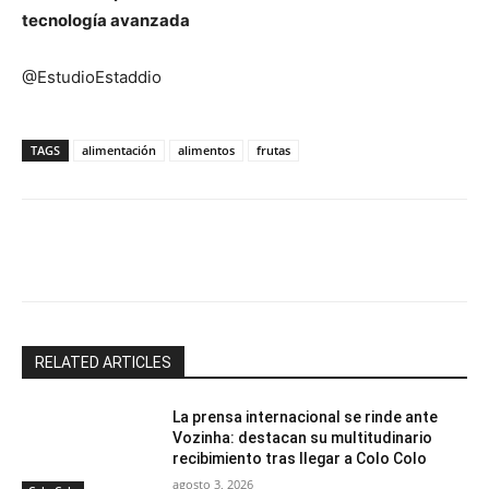
tecnología avanzada
@EstudioEstaddio
TAGS
alimentación
alimentos
frutas
Facebook
X
Email
Impresión
RELATED ARTICLES
La prensa internacional se rinde ante
Vozinha: destacan su multitudinario
recibimiento tras llegar a Colo Colo
agosto 3, 2026