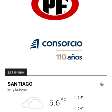
El Tiempo
SANTIAGO
Muy Nuboso
°
6.4
°
C
5.6
°
5.6