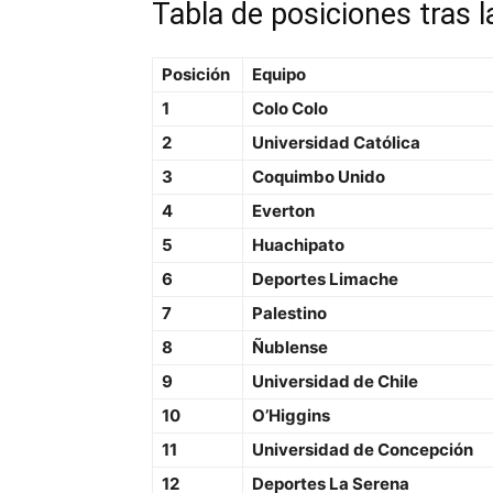
Tabla de posiciones tras l
Posición
Equipo
1
Colo Colo
2
Universidad Católica
3
Coquimbo Unido
4
Everton
5
Huachipato
6
Deportes Limache
7
Palestino
8
Ñublense
9
Universidad de Chile
10
O’Higgins
11
Universidad de Concepción
12
Deportes La Serena