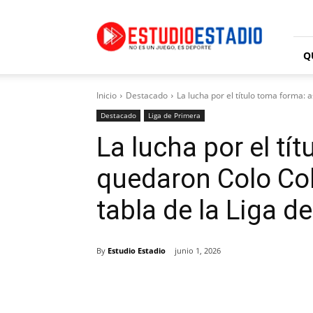
Estudio
Estadio
Q
Inicio
Destacado
La lucha por el título toma forma: a
Destacado
Liga de Primera
La lucha por el tí
quedaron Colo Colo
tabla de la Liga d
By
Estudio Estadio
junio 1, 2026
Facebook
X