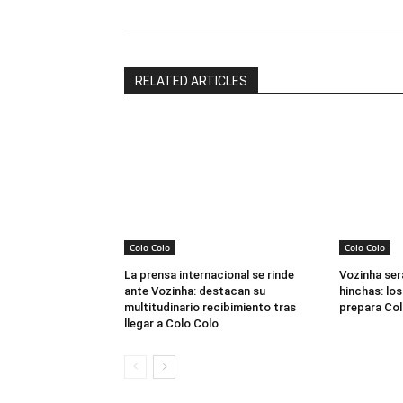
RELATED ARTICLES
Colo Colo
Colo Colo
La prensa internacional se rinde
Vozinha ser
ante Vozinha: destacan su
hinchas: los
multitudinario recibimiento tras
prepara Col
llegar a Colo Colo