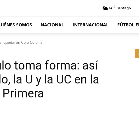
C
14
Santiago
UIÉNES SOMOS
NACIONAL
INTERNACIONAL
FÚTBOL 
sí quedaron Colo Colo, la...
tulo toma forma: así
, la U y la UC en la
e Primera
Email
Impresión