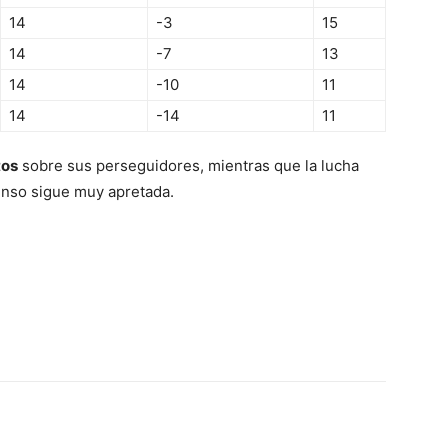
14
-3
15
14
-7
13
14
-10
11
14
-14
11
tos
sobre sus perseguidores, mientras que la lucha
censo sigue muy apretada.
Email
Impresión