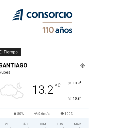
El Tiempo
SANTIAGO
Nubes
°
13.9
°
C
13.2
°
10.8
80%
0.6m/s
100%
VIE
SÁB
DOM
LUN
MAR