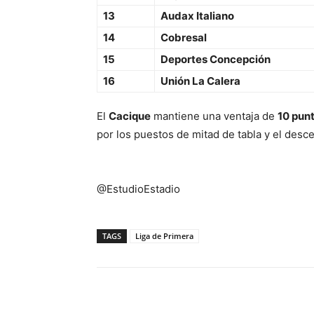
13
Audax Italiano
14
Cobresal
15
Deportes Concepción
16
Unión La Calera
El
Cacique
mantiene una ventaja de
10 pun
por los puestos de mitad de tabla y el des
@EstudioEstadio
TAGS
Liga de Primera
Facebook
X