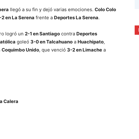
mera
llegó a su fin y dejó varias emociones.
Colo Colo
-2 en La Serena
frente a
Deportes La Serena
.
ero logró un
2-1 en Santiago
contra
Deportes
atólica
goleó
3-0 en Talcahuano
a
Huachipato
,
a
Coquimbo Unido
, que venció
3-2 en Limache
a
a Calera