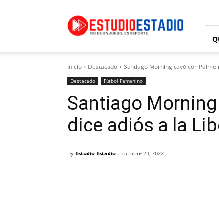
Estudio
Estadio
Q
Inicio
Destacado
Santiago Morning cayó con Palmeir
Destacado
Fútbol Femenino
Santiago Morning
dice adiós a la L
By
Estudio Estadio
octubre 23, 2022
Facebook
X