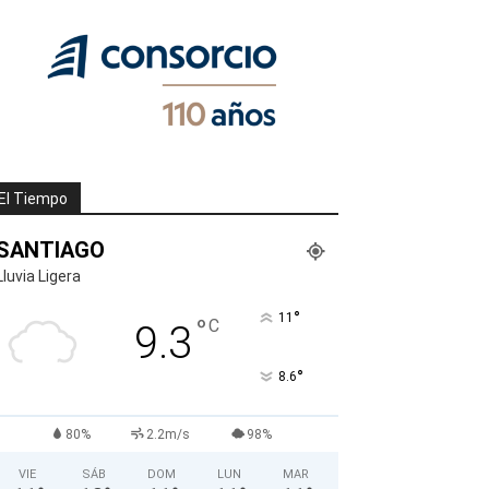
El Tiempo
SANTIAGO
Lluvia Ligera
°
11
°
C
9.3
°
8.6
80%
2.2m/s
98%
VIE
SÁB
DOM
LUN
MAR