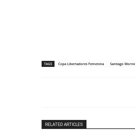
TAGS
Copa Libertadores Femenina
Santiago Morni
Facebook
X
RELATED ARTICLES