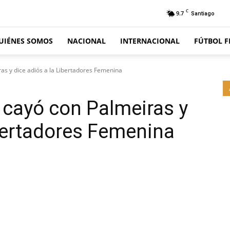
C
9.7
Santiago
UIÉNES SOMOS
NACIONAL
INTERNACIONAL
FÚTBOL 
as y dice adiós a la Libertadores Femenina
 cayó con Palmeiras y
ibertadores Femenina
Email
Impresión