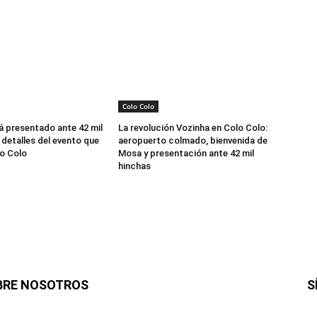
Colo Colo
á presentado ante 42 mil
La revolución Vozinha en Colo Colo:
 detalles del evento que
aeropuerto colmado, bienvenida de
o Colo
Mosa y presentación ante 42 mil
hinchas
BRE NOSOTROS
S