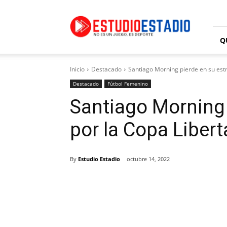
Estudio
Estadio
Q
Inicio
Destacado
Santiago Morning pierde en su est
Destacado
Fútbol Femenino
Santiago Morning 
por la Copa Liber
By
Estudio Estadio
octubre 14, 2022
Facebook
X