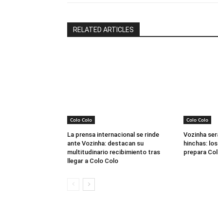
RELATED ARTICLES
Colo Colo
Colo Colo
La prensa internacional se rinde
Vozinha ser
ante Vozinha: destacan su
hinchas: los
multitudinario recibimiento tras
prepara Col
llegar a Colo Colo