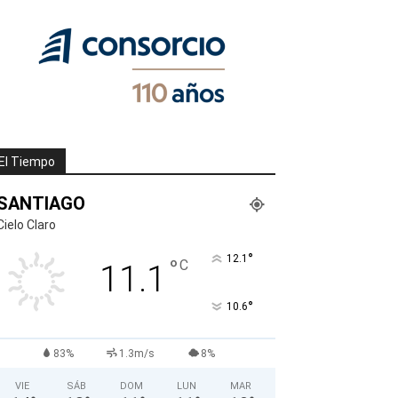
El Tiempo
SANTIAGO
Cielo Claro
°
12.1
°
C
11.1
°
10.6
83%
1.3m/s
8%
VIE
SÁB
DOM
LUN
MAR