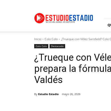
Estudio
Estadio
Q
Inicio
Colo Colo
¿Trueque con Vélez Sarsfield? Colo C
Colo Colo
Destacado
¿Trueque con Véle
prepara la fórmula
Valdés
By
Estudio Estadio
mayo 26, 2026
Facebook
X