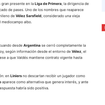
n gran presente en la
Liga de Primera
, la dirigencia de
cado de pases. Uno de los nombres que reaparece
chileno de
Vélez Sarsfield
, considerado una vieja
el mediocampo albo.
 cuando desde
Argentina
se cerró completamente la
Hoy, según información desde el entorno de
Vélez
, el
pese a que Valdés mantiene contrato vigente hasta
ión: en
Liniers
no descartan recibir un jugador como
o
aparece como alternativa que genera interés, y ante
respuesta habría sido positiva.