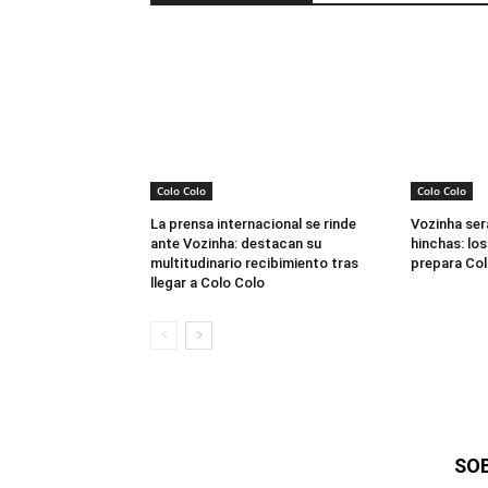
Colo Colo
Colo Colo
La prensa internacional se rinde
Vozinha ser
ante Vozinha: destacan su
hinchas: los
multitudinario recibimiento tras
prepara Col
llegar a Colo Colo
SO