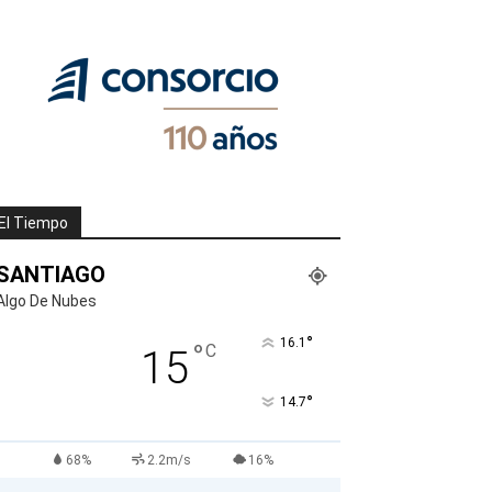
El Tiempo
SANTIAGO
Algo De Nubes
°
16.1
°
C
15
°
14.7
68%
2.2m/s
16%