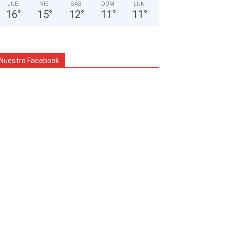
JUE
VIE
SÁB
DOM
LUN
16
°
15
°
12
°
11
°
11
°
Nuestro Facebook