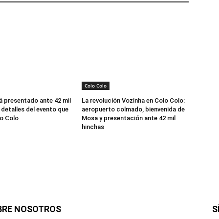
Colo Colo
á presentado ante 42 mil
La revolución Vozinha en Colo Colo:
 detalles del evento que
aeropuerto colmado, bienvenida de
o Colo
Mosa y presentación ante 42 mil
hinchas
BRE NOSOTROS
S