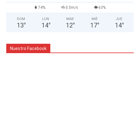
74%
0.5m/s
63%
DOM
LUN
MAR
MIÉ
JUE
13
°
14
°
12
°
17
°
14
°
Nuestro Facebook