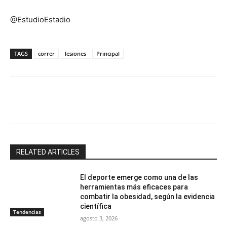
@EstudioEstadio
TAGS
correr
lesiones
Principal
Facebook
X
Email
Impresión
RELATED ARTICLES
El deporte emerge como una de las
herramientas más eficaces para
combatir la obesidad, según la evidencia
científica
Tendencias
agosto 3, 2026