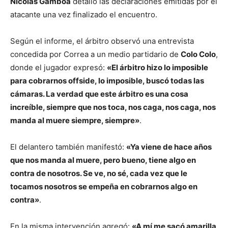
Nicolás Gamboa
detalló las declaraciones emitidas por el
atacante una vez finalizado el encuentro.
Según el informe, el árbitro observó una entrevista
concedida por Correa a un medio partidario de
Colo Colo
,
donde el jugador expresó:
«El árbitro hizo lo imposible
para cobrarnos offside, lo imposible, buscó todas las
cámaras. La verdad que este árbitro es una cosa
increíble, siempre que nos toca, nos caga, nos caga, nos
manda al muere siempre, siempre»
.
El delantero también manifestó:
«Ya viene de hace años
que nos manda al muere, pero bueno, tiene algo en
contra de nosotros. Se ve, no sé, cada vez que le
tocamos nosotros se empeña en cobrarnos algo en
contra»
.
En la misma intervención agregó:
«A mí me sacó amarilla