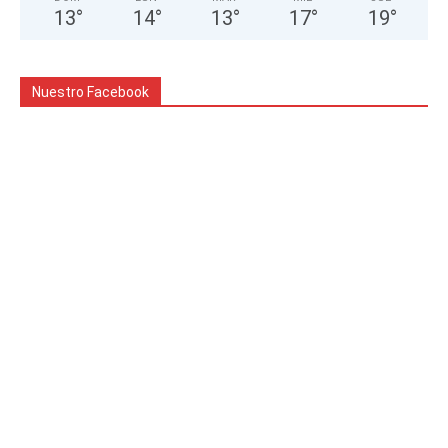
13
°
14
°
13
°
17
°
19
°
Nuestro Facebook