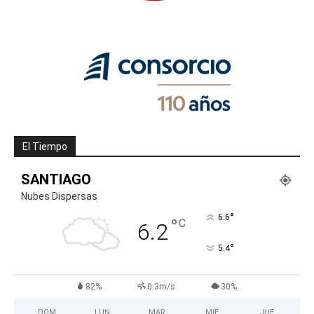
El Tiempo
SANTIAGO
Nubes Dispersas
°
6.6
°
C
6.2
°
5.4
82%
0.3m/s
30%
DOM
LUN
MAR
MIÉ
JUE