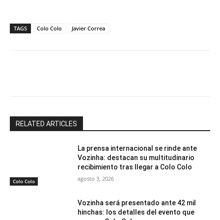
TAGS
Colo Colo
Javier Correa
Facebook
X
Email
Impresión
RELATED ARTICLES
La prensa internacional se rinde ante
Vozinha: destacan su multitudinario
recibimiento tras llegar a Colo Colo
agosto 3, 2026
Colo Colo
Vozinha será presentado ante 42 mil
hinchas: los detalles del evento que