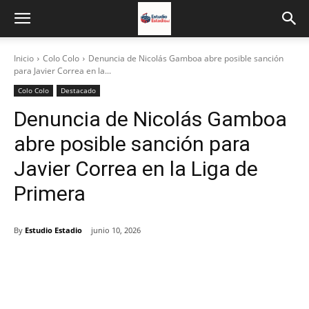
Inicio
Colo Colo
Denuncia de Nicolás Gamboa abre posible sanción
para Javier Correa en la...
Colo Colo
Destacado
Denuncia de Nicolás Gamboa
abre posible sanción para
Javier Correa en la Liga de
Primera
By
Estudio Estadio
junio 10, 2026
Facebook
X
Email
Impresión