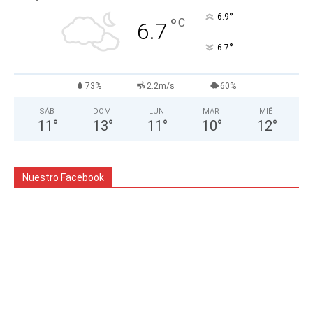
°
6.9
°
C
6.7
°
6.7
73%
2.2m/s
60%
SÁB
DOM
LUN
MAR
MIÉ
11
°
13
°
11
°
10
°
12
°
Nuestro Facebook