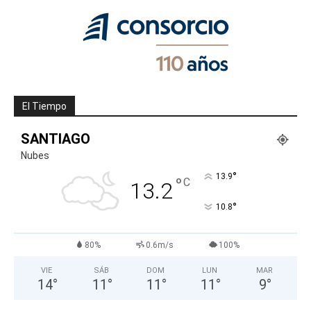
El Tiempo
SANTIAGO
Nubes
°
13.9
°
C
13.2
°
10.8
80%
0.6m/s
100%
VIE
SÁB
DOM
LUN
MAR
14
°
11
°
11
°
11
°
9
°