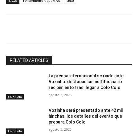
TAGS
rendimiento deportivo
sexo
Facebook
X
Email
Impresión
RELATED ARTICLES
La prensa internacional se rinde ante
Vozinha: destacan su multitudinario
recibimiento tras llegar a Colo Colo
agosto 3, 2026
Colo Colo
Vozinha será presentado ante 42 mil
hinchas: los detalles del evento que
prepara Colo Colo
agosto 3, 2026
Colo Colo