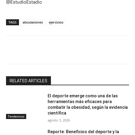
@EstudioEstadio
TAGS
aticulaciones
ejercicios
Facebook
X
Email
Impresión
RELATED ARTICLES
El deporte emerge como una de las
herramientas más eficaces para
combatir la obesidad, según la evidencia
científica
Tendencias
agosto 3, 2026
Reporte: Beneficios del deporte y la