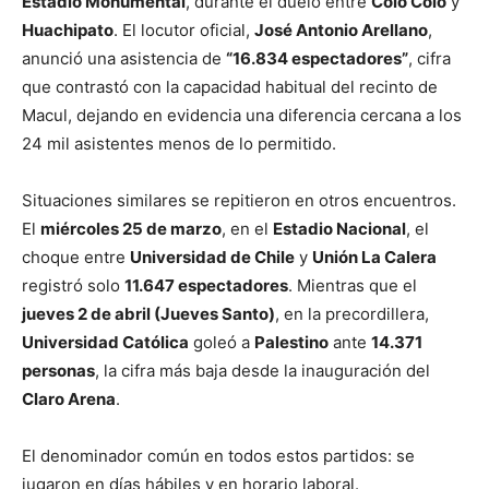
Estadio Monumental
, durante el duelo entre
Colo Colo
y
Huachipato
. El locutor oficial,
José Antonio Arellano
,
anunció una asistencia de
“16.834 espectadores”
, cifra
que contrastó con la capacidad habitual del recinto de
Macul, dejando en evidencia una diferencia cercana a los
24 mil asistentes menos de lo permitido.
Situaciones similares se repitieron en otros encuentros.
El
miércoles 25 de marzo
, en el
Estadio Nacional
, el
choque entre
Universidad de Chile
y
Unión La Calera
registró solo
11.647 espectadores
. Mientras que el
jueves 2 de abril (Jueves Santo)
, en la precordillera,
Universidad Católica
goleó a
Palestino
ante
14.371
personas
, la cifra más baja desde la inauguración del
Claro Arena
.
El denominador común en todos estos partidos: se
jugaron en días hábiles y en horario laboral.