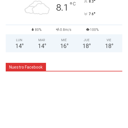
°
8.3
°
C
8.1
°
7.6
80%
0.8m/s
100%
LUN
MAR
MIÉ
JUE
VIE
14
°
14
°
16
°
18
°
18
°
Nuestro Facebook