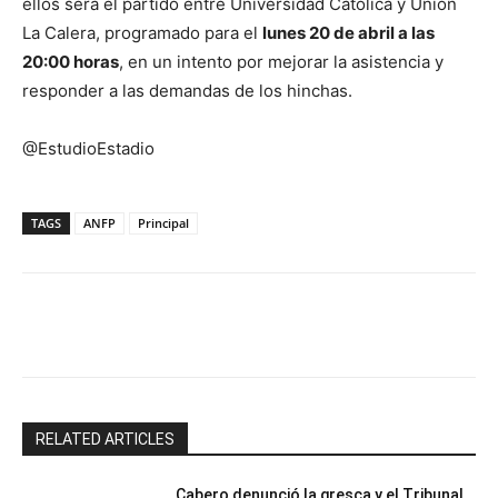
ellos será el partido entre Universidad Católica y Unión
La Calera, programado para el
lunes 20 de abril a las
20:00 horas
, en un intento por mejorar la asistencia y
responder a las demandas de los hinchas.
@EstudioEstadio
TAGS
ANFP
Principal
Facebook
X
Email
Impresión
RELATED ARTICLES
Cabero denunció la gresca y el Tribunal