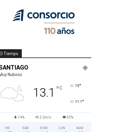
El Tiempo
SANTIAGO
Muy Nuboso
°
15
°
C
13.1
°
11.1
74%
2.2m/s
53%
VIE
SÁB
DOM
LUN
MAR