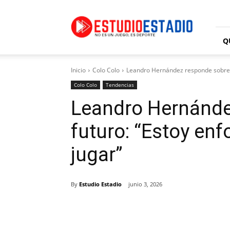
Estudio
Estadio
Q
Inicio
Colo Colo
Leandro Hernández responde sobre s
Colo Colo
Tendencias
Leandro Hernánde
futuro: “Estoy enf
jugar”
By
Estudio Estadio
junio 3, 2026
Facebook
X