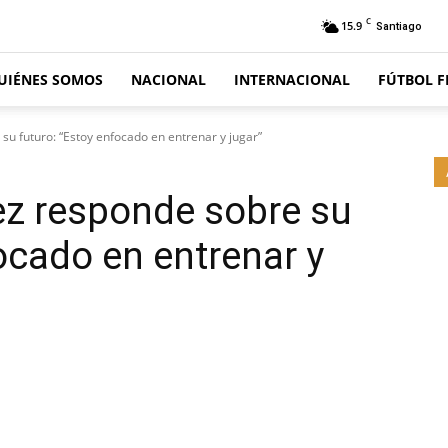
C
15.9
Santiago
UIÉNES SOMOS
NACIONAL
INTERNACIONAL
FÚTBOL 
u futuro: “Estoy enfocado en entrenar y jugar”
z responde sobre su
ocado en entrenar y
Email
Impresión