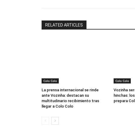
RELATED ARTICLES
Colo Colo
Colo Colo
La prensa internacional se rinde
Vozinha ser
ante Vozinha: destacan su
hinchas: los
multitudinario recibimiento tras
prepara Col
llegar a Colo Colo