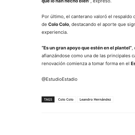
que lo han hecho bien”
, expresó.
Por último, el canterano valoró el respaldo
de
Colo Colo
, destacando el aporte que sign
experiencia.
“Es un gran apoyo que estén en el plantel”
,
afianzándose como una de las principales ca
renovación comienza a tomar forma en el
E
@EstudioEstadio
TAGS
Colo Colo
Leandro Hernández
Facebook
X