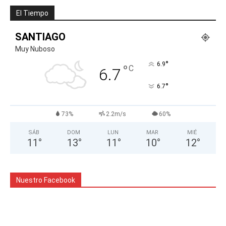
El Tiempo
SANTIAGO
Muy Nuboso
°
6.9
°
C
6.7
°
6.7
73%
2.2m/s
60%
SÁB
DOM
LUN
MAR
MIÉ
11
°
13
°
11
°
10
°
12
°
Nuestro Facebook