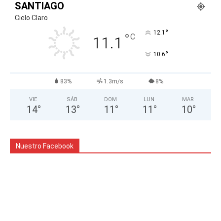
SANTIAGO
Cielo Claro
°
12.1
°
C
11.1
°
10.6
83%
1.3m/s
8%
VIE
SÁB
DOM
LUN
MAR
14
°
13
°
11
°
11
°
10
°
Nuestro Facebook