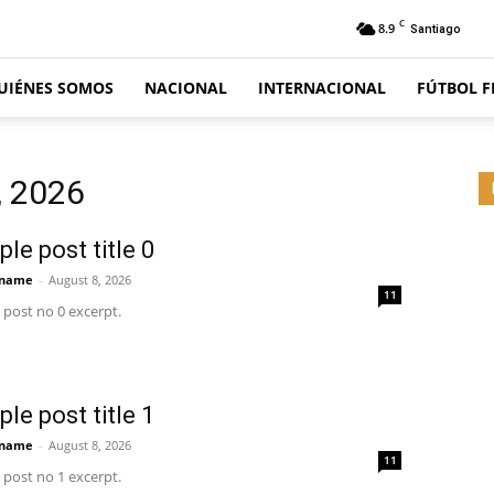
C
8.9
Santiago
UIÉNES SOMOS
NACIONAL
INTERNACIONAL
FÚTBOL 
, 2026
le post title 0
 name
-
August 8, 2026
11
post no 0 excerpt.
le post title 1
 name
-
August 8, 2026
11
post no 1 excerpt.