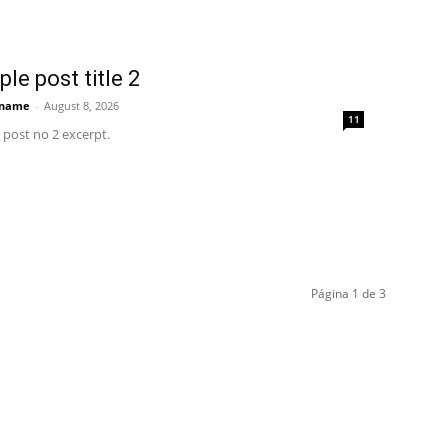
le post title 2
 name
-
August 8, 2026
11
post no 2 excerpt.
Página 1 de 3