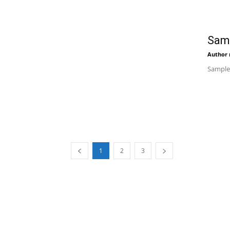
Samp
Author
Sample 
1
2
3